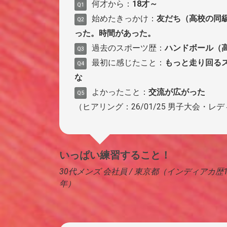
何才から：
18才～
Q1
始めたきっかけ：
友だち（高校の同
Q2
った。時間があった。
過去のスポーツ歴：
ハンドボール（
Q3
最初に感じたこと：
もっと走り回る
Q4
な
よかったこと：
交流が広がった
Q5
（ヒアリング：26/01/25 男子大会・レ
いっぱい練習すること！
30代メンズ 会社員 / 東京都（インディアカ歴1
年）