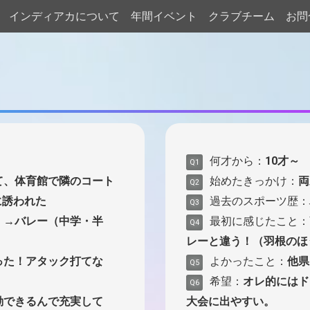
インディアカについて
年間イベント
クラブチーム
お問
何才から：
10才～
Q1
て、体育館で隣のコート
始めたきっかけ：
両
Q2
に誘われた
過去のスポーツ歴：
Q3
）→バレー（中学・半
最初に感じたこと：
Q4
レーと違う！（羽根のほ
った！アタック打てな
よかったこと：
他県
Q5
希望：
オレ的にはド
Q6
動できるんで充実して
大会に出やすい。