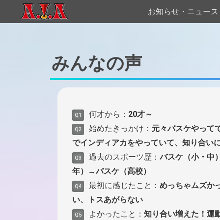
S
お知らせ・ニュース
k
i
p
t
みんなの声
o
c
o
n
t
何才から：
20才～
Q1
e
始めたきっかけ：
元々バスケやって
Q2
n
でインディアカをやっていて、知り合い
t
過去のスポーツ歴：
バスケ（小・中
Q3
年）→バスケ（高校）
最初に感じたこと：
めっちゃムズか
Q4
い、トスあがらない
よかったこと：
知り合い増えた！運
Q5