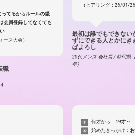
（ヒアリング：26/01/
なってるからルールの緩
は会員登録してなくても
い
最初は誰でもできない
ずにできる人とかにき
ディース大会）
ばよろし
20代メンズ 会社員 / 静岡
年）
転職
4
何才から：
19才～
Q1
始めたきっかけ：
お
Q2