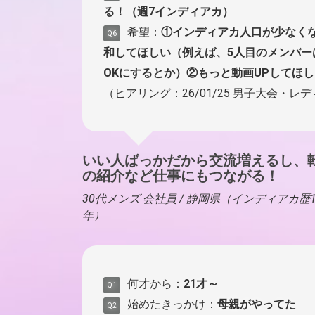
る！（週7インディアカ）
希望：
①インディアカ人口が少なく
Q6
和してほしい（例えば、5人目のメンバー
OKにするとか）②もっと動画UPしてほし
（ヒアリング：26/01/25 男子大会・レ
いい人ばっかだから交流増えるし、
の紹介など仕事にもつながる！
30代メンズ 会社員 / 静岡県（インディアカ歴1
年）
何才から：
21才～
Q1
始めたきっかけ：
母親がやってた
Q2