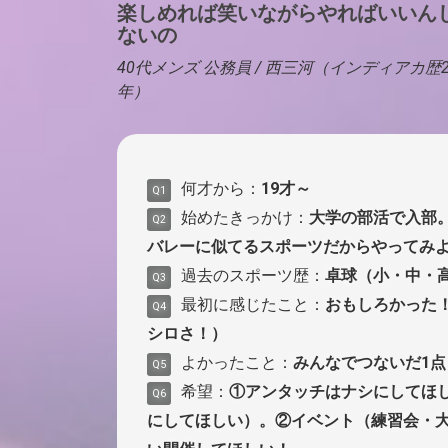
楽しめれば笑いながらやればいいん
ないの
40代メンズ 公務員 / 西三河（インディアカ歴2
年）
何才から：
19才～
Q1
始めたきっかけ：
大学の部活で入部
Q2
バレーに似てるスポーツだからやってみ
過去のスポーツ歴：
卓球（小・中・
Q3
最初に感じたこと：
おもしろかった
Q4
シロさ！）
よかったこと：
みんなでつないだ1点
Q5
希望：
①アンタッチはナシにしてほ
Q6
にしてほしい）。②イベント（練習会・