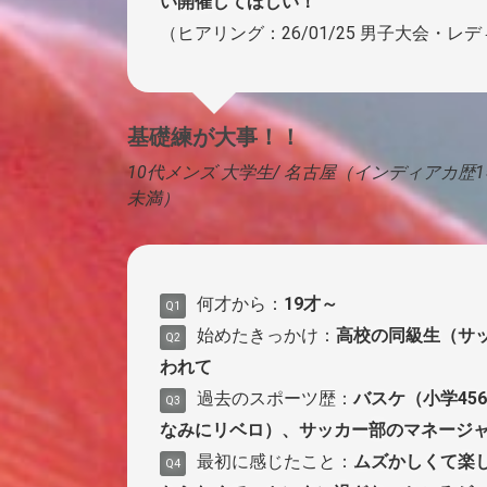
い開催してほしい！
（ヒアリング：26/01/25 男子大会・レ
基礎練が大事！！
10代メンズ 大学生/ 名古屋（インディアカ歴
未満）
何才から：
19才～
Q1
始めたきっかけ：
高校の同級生（サ
Q2
われて
過去のスポーツ歴：
バスケ（小学45
Q3
なみにリベロ）、サッカー部のマネージ
最初に感じたこと：
ムズかしくて楽
Q4