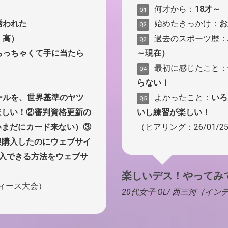
何才から：
18才～
Q1
誘われた
始めたきっかけ：
お
Q2
・高）
過去のスポーツ歴：
Q3
ちっちゃくて手に当たら
～現在）
最初に感じたこと：
Q4
！
らない！
ールを、世界基準のヤツ
よかったこと：
いろ
Q5
ほしい！②審判資格更新の
いし練習が楽しい！
いまだにカード来ない）③
（ヒアリング：26/01/
根購入したのにウェブサイ
購入できる方法をウェブサ
楽しいデス！やってみ
ディース大会）
20代女子 OL/ 西三河（イ