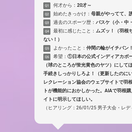
何才から：
20才～
Q1
始めたきっかけ：
母親がやってて、
Q2
過去のスポーツ歴：
バスケ（小・中
Q3
最初に感じたこと：
ムズッ！（羽根
Q4
ない！）
よかったこと：
仲間の輪がイチバン
Q5
希望：
①日本の公式インディアカボ
Q6
（球のところが蛍光黄色のヤツ）にして
手続きしっかりしろよ！（更新したのに
レクレーション協会のウェブサイトで羽
トが機能的におかしかった。AIAで羽根
イトに明示してほしい。
（ヒアリング：26/01/25 男子大会・レ