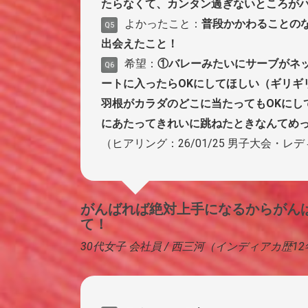
たらなくて、カンタン過ぎないところが
よかったこと：
普段かかわることの
Q5
出会えたこと！
希望：
①バレーみたいにサーブがネ
Q6
ートに入ったらOKにしてほしい（ギリギ
羽根がカラダのどこに当たってもOKにし
にあたってきれいに跳ねたときなんてめ
（ヒアリング：26/01/25 男子大会・レ
がんばれば絶対上手になるからがん
て！
30代女子 会社員 / 西三河（インディアカ歴1