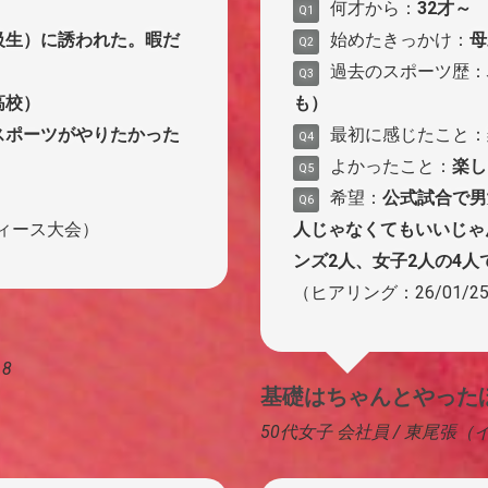
何才から：
32才～
Q1
級生）に誘われた。暇だ
始めたきっかけ：
母
Q2
過去のスポーツ歴：
Q3
高校）
も）
スポーツがやりたかった
最初に感じたこと：
Q4
よかったこと：
楽し
Q5
希望：
公式試合で男
Q6
ディース大会）
人じゃなくてもいいじゃ
ンズ2人、女子2人の4人
（ヒアリング：26/01/
8
基礎はちゃんとやった
50代女子 会社員 / 東尾張