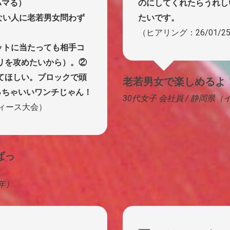
ハマる）
のにしてくれたらうれし
ない人に老若男女問わず
たいです。
（ヒアリング：26/01/
ットに当たっても相手コ
リを攻めたいから）。②
てほしい。ブロックで頭
老若男女で楽しめるよ
っちゃいいワンチじゃん！
30代女子 会社員 / 静岡県
ディース大会）
ばっ
2年）