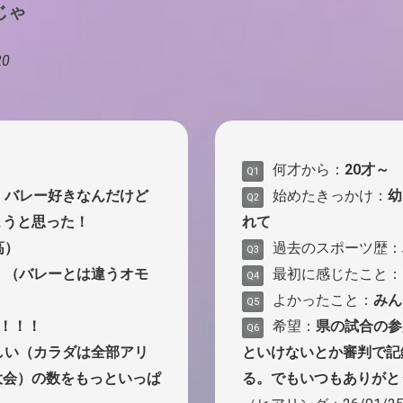
じゃ
0
何才から：
20才～
Q1
。バレー好きなんだけど
始めたきっかけ：
幼
Q2
ようと思った！
れて
高）
過去のスポーツ歴：
Q3
！（バレーとは違うオモ
最初に感じたこと：
Q4
よかったこと：
みん
Q5
！！！
希望：
県の試合の参
Q6
しい（カラダは全部アリ
といけないとか審判で記
大会）の数をもっといっぱ
る。でもいつもありがと