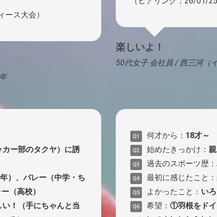
（ヒアリング：26/01/
ディース大会）
楽しいよ！
50代女子 会社員 / 西三河
1年
何才から：
18才～
Q1
ッカー部のタクヤ）に誘
始めたきっかけ：
親
Q2
過去のスポーツ歴：
Q3
6年）、バレー（中学・ち
最初に感じたこと：
Q4
ャー（高校）
よかったこと：
いろ
Q5
しい！（手にちゃんと当
希望：
①羽根をドイ
Q6