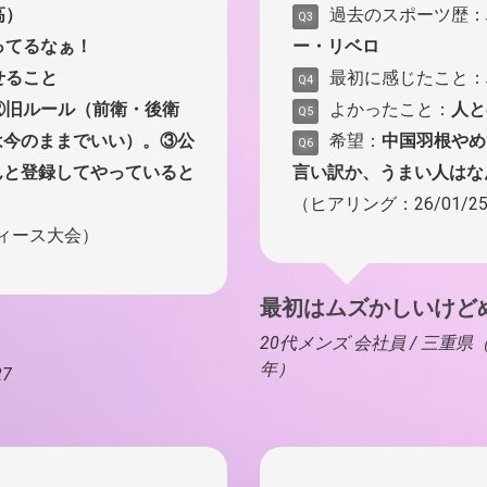
高）
過去のスポーツ歴：
Q3
ってるなぁ！
ー・リベロ
せること
最初に感じたこと：
Q4
②旧ルール（前衛・後衛
よかったこと：
人と
Q5
は今のままでいい）。③公
希望：
中国羽根やめ
Q6
んと登録してやっていると
言い訳か、うまい人はな
（ヒアリング：26/01/
ディース大会）
最初はムズかしいけど
20代メンズ 会社員 / 三重
年）
7