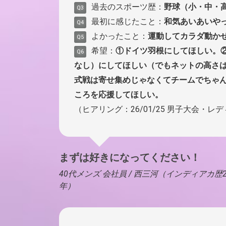
過去のスポーツ歴：
野球（小・中・
Q3
最初に感じたこと：
和気あいあいや
Q4
よかったこと：
運動してカラダ動か
Q5
希望：
①ドイツ羽根にしてほしい。
Q6
なし）にしてほしい（でもネットの高さ
式戦は寄せ集めじゃなくてチームでちゃ
ころを応援してほしい。
（ヒアリング：26/01/25 男子大会・レ
まずは好きになってください！
40代メンズ 会社員 / 西三河（インディアカ歴2
年）