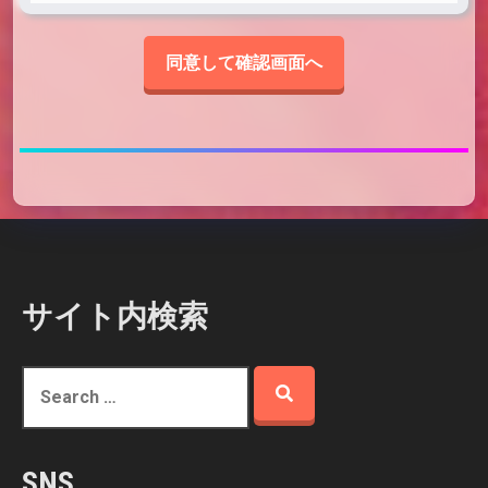
ご記入いただいた情報は、大会参加条件の適合確
認、お問い合わせ・ご意見への回答、緊急連絡、
同意して確認画面へ
上位大会への推薦通知以外の目的では使用しませ
ん。個人情報保護の方針については「プライバシ
ー・ポリシー」をご覧ください。
サイト内検索
S
e
a
r
SNS
c