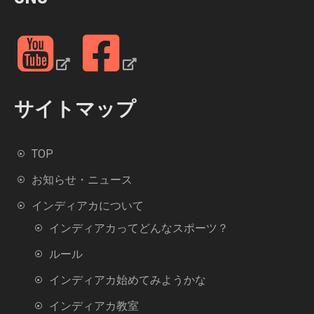
h
f
Y
F
o
o
a
r
u
c
:
Y
e
サイトマップ
u
b
b
o
TOP
e
o
k
お知らせ・ニュース
インディアカについて
インディアカってどんなスポーツ？
ルール
インディアカ始めてみようかな
インディアカ教室