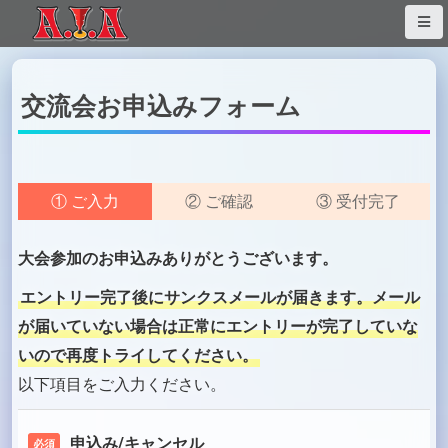
S
k
i
p
交流会お申込みフォーム
t
o
c
o
① ご入力
② ご確認
③ 受付完了
n
t
e
大会参加のお申込みありがとうございます。
n
エントリー完了後にサンクスメールが届きます。メール
t
が届いていない場合は正常にエントリーが完了していな
いので再度トライしてください。
以下項目をご入力ください。
申込み/キャンセル
必須