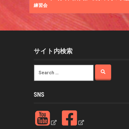
o
練習会
s
t
n
a
サイト内検索
v
S
i
e
a
g
r
a
SNS
c
h
t
f
Y
F
o
i
o
a
r
u
c