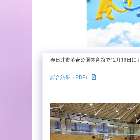
春日井市落合公園体育館で12月13日
試合結果（PDF）
動
画
プ
レ
ー