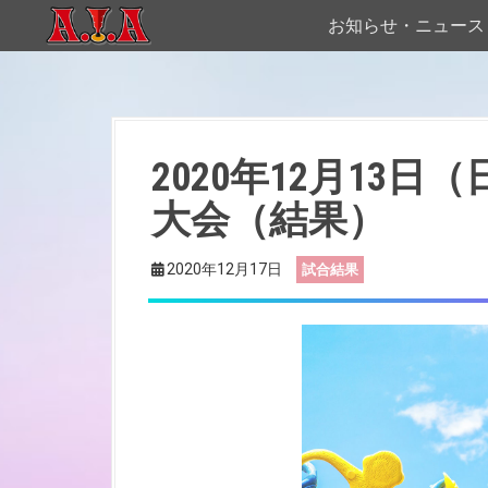
S
お知らせ・ニュース
k
i
p
t
o
2020年12月13
c
o
大会（結果）
n
t
2020年12月17日
試合結果
e
n
t