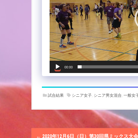
ヤ
ー
00:00
試合結果
シニア女子
,
シニア男女混合
,
一般女
P
←
2020年12月6日（日）第30回県ミックス大