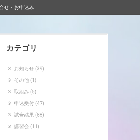
合せ・お申込み
カテゴリ
お知らせ
(39)
その他
(1)
取組み
(5)
申込受付
(47)
試合結果
(88)
講習会
(11)