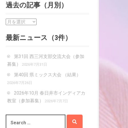
過去の記事（月別）
過
去
の
最新ニュース（3件）
記
事
（
第31回 西三河支部交流大会（参加
月
募集）
2026年7月31日
別
第40回 県ミックス大会 （結果）
）
2026年7月26日
2026年10月 春日井市インディアカ
教室（参加募集）
2026年7月7日
S
e