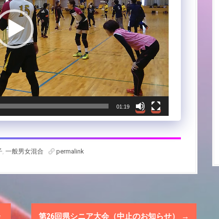
01:19
子
,
一般男女混合
permalink
会
第26回県シニア大会（中止のお知らせ）
→