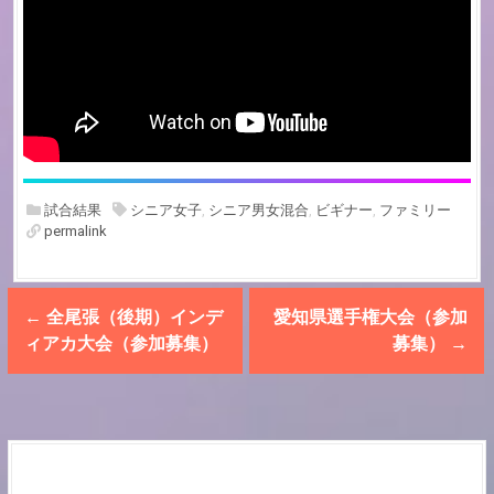
試合結果
シニア女子
,
シニア男女混合
,
ビギナー
,
ファミリー
permalink
P
←
全尾張（後期）インデ
愛知県選手権大会（参加
o
ィアカ大会（参加募集）
募集）
→
s
t
n