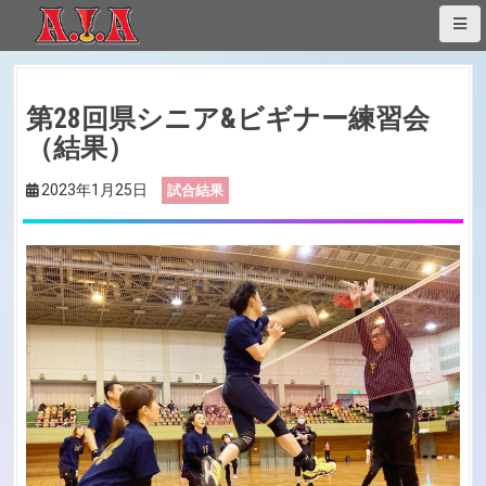
S
k
i
p
第28回県シニア&ビギナー練習会
t
o
（結果）
c
2023年1月25日
試合結果
o
n
t
e
n
t