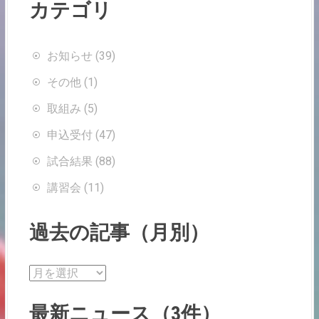
カテゴリ
a
v
お知らせ
(39)
i
その他
(1)
g
取組み
(5)
a
申込受付
(47)
t
試合結果
(88)
i
講習会
(11)
o
過去の記事（月別）
n
過
去
の
最新ニュース（3件）