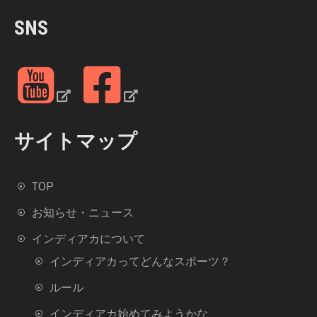
r
SNS
c
h
f
Y
F
o
o
a
r
u
c
:
Y
e
サイトマップ
u
b
b
o
TOP
e
o
k
お知らせ・ニュース
インディアカについて
インディアカってどんなスポーツ？
ルール
インディアカ始めてみようかな