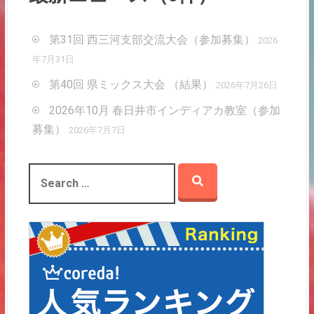
記
事
（
第31回 西三河支部交流大会（参加募集）
2026
月
年7月31日
別
第40回 県ミックス大会 （結果）
2026年7月26日
）
2026年10月 春日井市インディアカ教室（参加
募集）
2026年7月7日
S
e
a
r
c
h
f
o
r