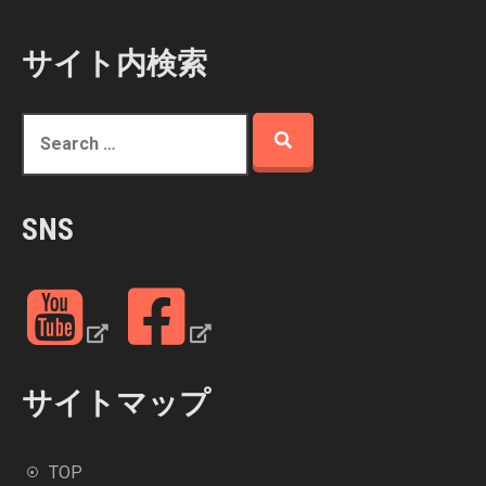
サイト内検索
S
e
a
r
SNS
c
h
f
Y
F
o
o
a
r
u
c
:
Y
e
サイトマップ
u
b
b
o
TOP
e
o