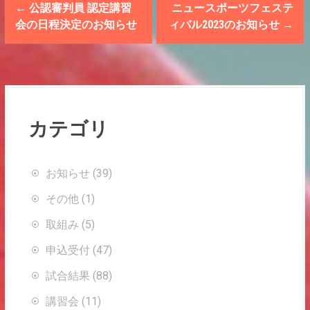
P
←
公認審判員 認定講習
ニュースポーツフェステ
o
会の日程決定のお知らせ
ィバル2023のお知らせ
→
s
t
n
カテゴリ
a
v
お知らせ
(39)
i
その他
(1)
g
取組み
(5)
a
申込受付
(47)
t
試合結果
(88)
i
講習会
(11)