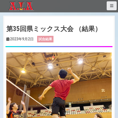
S
k
i
p
第35回県ミックス大会 （結果）
t
o
2023年9月2日
試合結果
c
o
n
t
e
n
t