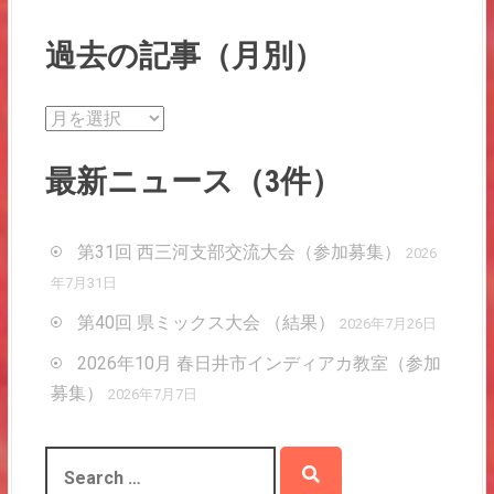
o
過去の記事（月別）
n
過
去
の
最新ニュース（3件）
記
事
（
第31回 西三河支部交流大会（参加募集）
2026
月
年7月31日
別
第40回 県ミックス大会 （結果）
2026年7月26日
）
2026年10月 春日井市インディアカ教室（参加
募集）
2026年7月7日
S
e