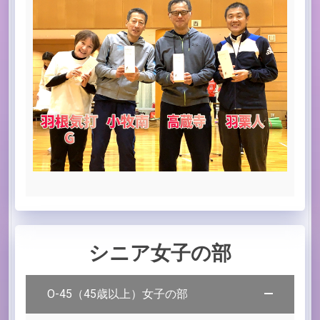
シニア女子の部
O-45（45歳以上）女子の部