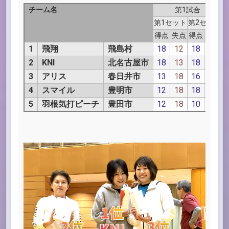
チーム名
第1試合
第1セット
第2セット
第
得点
失点
得点
失点
1
飛翔
飛島村
18
12
18
10
2
KNI
北名古屋市
18
13
18
16
3
アリス
春日井市
13
18
16
18
4
スマイル
豊明市
12
18
18
13
5
羽根気打ピーチ
豊田市
12
18
10
18