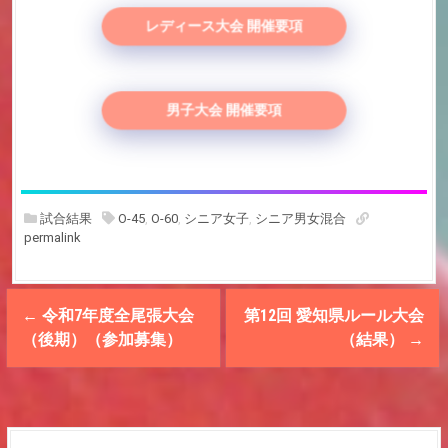
レディース大会 開催要項
男子大会 開催要項
試合結果
O-45
,
O-60
,
シニア女子
,
シニア男女混合
permalink
P
←
令和7年度全尾張大会
第12回 愛知県ルール大会
o
（後期）（参加募集）
（結果）
→
s
t