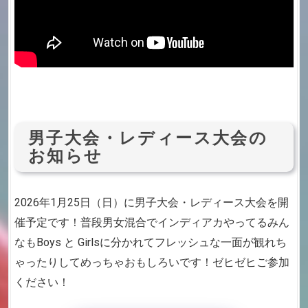
男子大会・レディース大会の
お知らせ
2026年1月25日（日）に男子大会・レディース大会を開
催予定です！普段男女混合でインディアカやってるみん
なもBoys と Girlsに分かれてフレッシュな一面が観れち
ゃったりしてめっちゃおもしろいです！ゼヒゼヒご参加
ください！