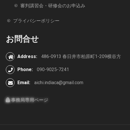
審判講習会・研修会のお申込み
プライバシーポリシー
お問合せ
Address:
486-0913 春日井市柏原町1-209横谷方
Phone:
090-9025-7241
Email:
aichi.indiaca@gmail.com
事務局専用ページ