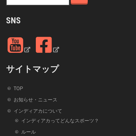
a
r
SNS
c
h
f
Y
F
o
o
a
r
u
c
:
Y
e
サイトマップ
u
b
b
o
TOP
e
o
k
お知らせ・ニュース
インディアカについて
インディアカってどんなスポーツ？
ルール