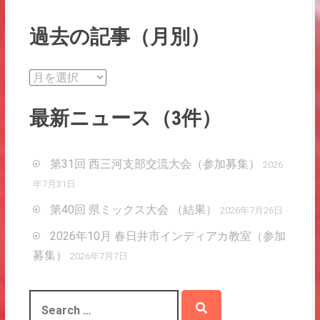
o
過去の記事（月別）
n
過
去
の
最新ニュース（3件）
記
事
（
第31回 西三河支部交流大会（参加募集）
2026
月
年7月31日
別
第40回 県ミックス大会 （結果）
2026年7月26日
）
2026年10月 春日井市インディアカ教室（参加
募集）
2026年7月7日
S
e