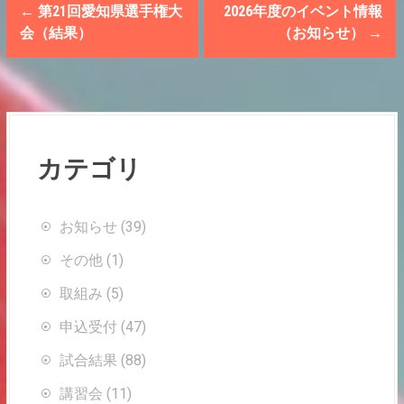
P
←
第21回愛知県選手権大
2026年度のイベント情報
o
会（結果）
（お知らせ）
→
s
t
n
カテゴリ
a
v
お知らせ
(39)
i
その他
(1)
g
取組み
(5)
a
申込受付
(47)
t
試合結果
(88)
i
講習会
(11)