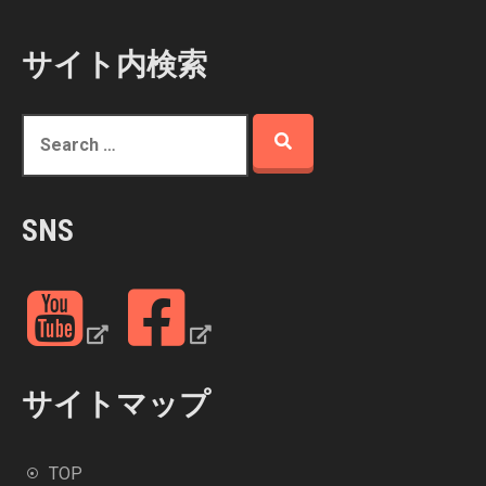
サイト内検索
S
e
a
r
SNS
c
h
f
Y
F
o
o
a
r
u
c
:
Y
e
サイトマップ
u
b
b
o
TOP
e
o