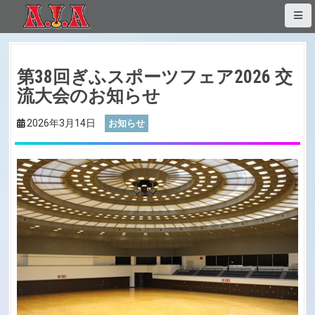
S
k
i
p
第38回ぎふスポーツフェア2026 交
t
o
流大会のお知らせ
c
2026年3月14日
お知らせ
o
n
t
e
n
t